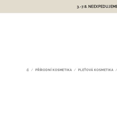
Přejít
3.-7.8. NEEXPEDUJEM
na
obsah
/
PŘÍRODNÍ KOSMETIKA
/
PLEŤOVÁ KOSMETIKA
DOMŮ