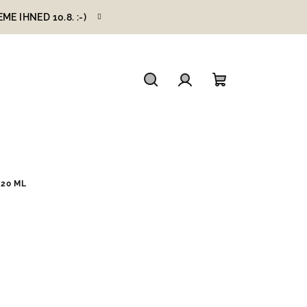
 IHNED 10.8. :-)
Hledat
Přihlášení
Nákupní
košík
 20 ML