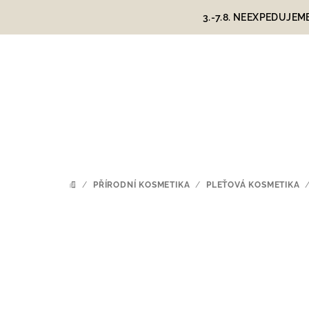
Přejít
3.-7.8. NEEXPEDUJEM
na
obsah
/
PŘÍRODNÍ KOSMETIKA
/
PLEŤOVÁ KOSMETIKA
DOMŮ