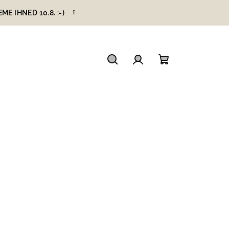
 IHNED 10.8. :-)
Hledat
Přihlášení
Nákupní
košík