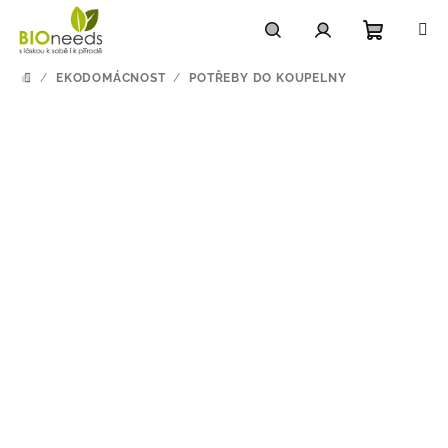
Přejít
na
obsah
Nákupn
Hledat
Přihlášení
/
EKODOMÁCNOST
/
POTŘEBY DO KOUPELNY
DOMŮ
košík