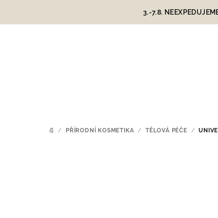
Přejít
3.-7.8. NEEXPEDUJEM
na
obsah
/
PŘÍRODNÍ KOSMETIKA
/
TĚLOVÁ PÉČE
/
UNIV
DOMŮ