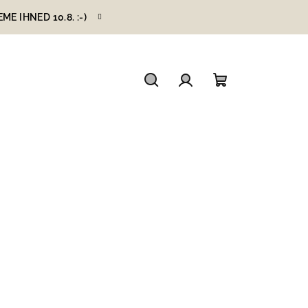
 IHNED 10.8. :-)
Hledat
Přihlášení
Nákupní
košík