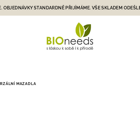
E. OBJEDNÁVKY STANDARDNĚ PŘIJÍMÁME. VŠE SKLADEM ODEŠLEME
ERZÁLNÍ MAZADLA