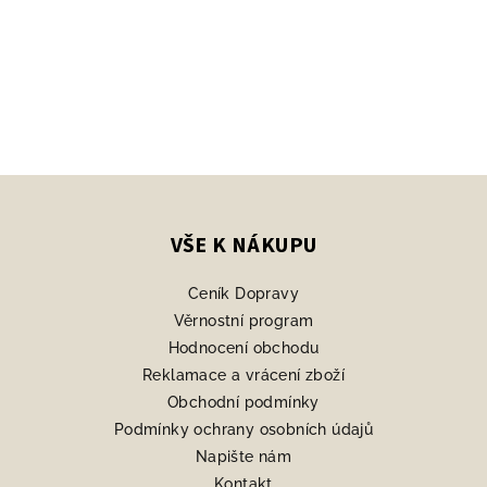
Z
á
p
VŠE K NÁKUPU
a
Ceník Dopravy
t
Věrnostní program
í
Hodnocení obchodu
Reklamace a vrácení zboží
Obchodní podmínky
Podmínky ochrany osobních údajů
Napište nám
Kontakt