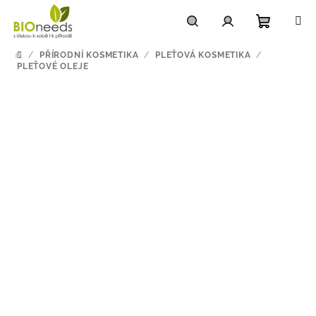
Přejít
na
obsah
Nákupn
Hledat
Přihlášení
/
PŘÍRODNÍ KOSMETIKA
/
PLEŤOVÁ KOSMETIKA
/
DOMŮ
PLEŤOVÉ OLEJE
košík