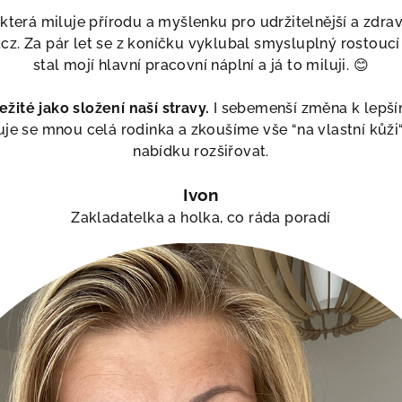
erá miluje přírodu a myšlenku pro udržitelnější a zdravěj
s.cz. Za pár let se z koníčku vyklubal smysluplný rostouc
stal mojí hlavní pracovní náplní a já to miluji. 😊
žité jako složení naší stravy.
I sebemenší změna k lepší
e se mnou celá rodinka a zkoušíme vše “na vlastní kůži“.
nabídku rozšiřovat.
Ivon
Zakladatelka a holka, co ráda poradí