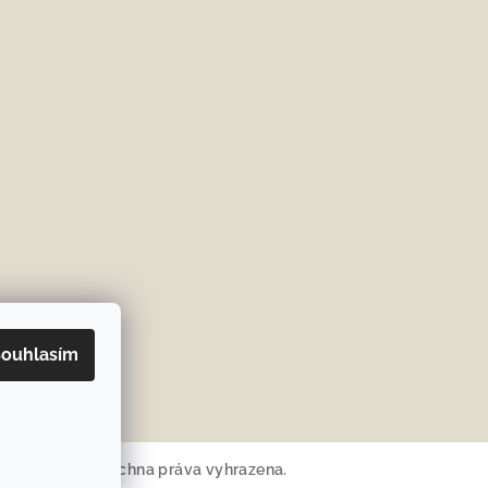
ouhlasím
IOneeds.cz
. Všechna práva vyhrazena.