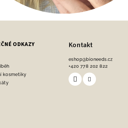
Kontakt
EČNÉ ODKAZY
eshop
@
bioneeds.cz
íběh
+420 778 202 822
í kosmetiky
káty