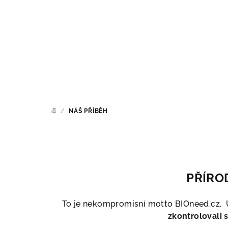
Přejít
na
obsah
/
NÁŠ PŘÍBĚH
DOMŮ
PŘÍRO
To je nekompromisní motto BIOneed.cz. U
zkontrolovali s