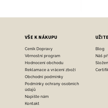
Z
á
VŠE K NÁKUPU
UŽIT
p
a
Ceník Dopravy
Blog
t
Věrnostní program
Náš př
Hodnocení obchodu
Složen
í
Reklamace a vrácení zboží
Certifi
Obchodní podmínky
Podmínky ochrany osobních
údajů
Napište nám
Kontakt