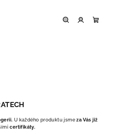
Hledat
Přihlášení
Nákupní
košík
ŘATECH
gerii.
U každého produktu jsme
za Vás již
šími
certifikáty.