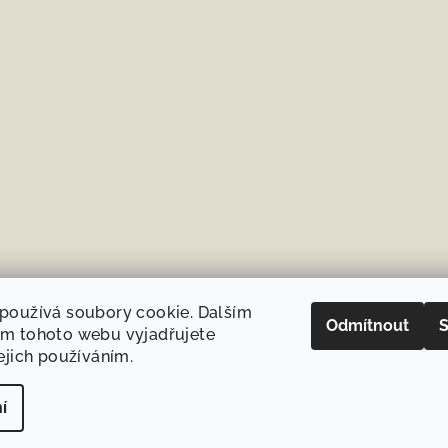
používá soubory cookie. Dalším
Odmítnout
S
m tohoto webu vyjadřujete
ejich používáním.
í
Copyright 2026
B