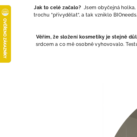
Jak to celé začalo?
Jsem obyčejná holka, kt
trochu “přivydělat“, a tak vzniklo BIOneed
Věřím, že složení kosmetiky je stejně důle
srdcem a co mě osobně vyhovovalo. Testuj