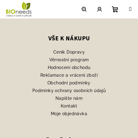
Přejít
na
obsah
Nákupn
Hledat
Přihlášení
Z
á
košík
p
VŠE K NÁKUPU
a
Ceník Dopravy
t
Věrnostní program
í
Hodnocení obchodu
Reklamace a vrácení zboží
Obchodní podmínky
Podmínky ochrany osobních údajů
Napište nám
Kontakt
Moje objednávka