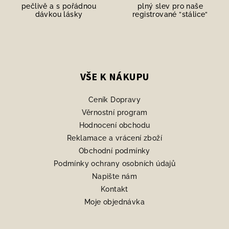
pečlivě a s pořádnou
plný slev pro naše
dávkou lásky
registrované “stálice“
Z
á
p
VŠE K NÁKUPU
a
Ceník Dopravy
t
Věrnostní program
í
Hodnocení obchodu
Reklamace a vrácení zboží
Obchodní podmínky
Podmínky ochrany osobních údajů
Napište nám
Kontakt
Moje objednávka