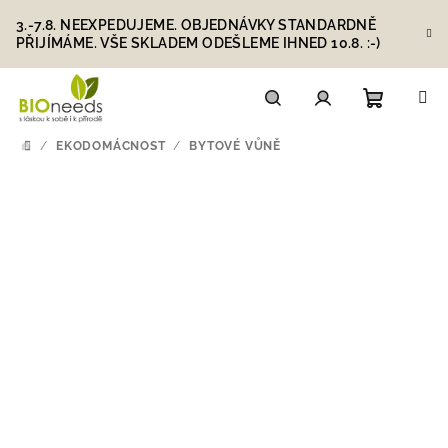
Přejít
3.-7.8. NEEXPEDUJEME. OBJEDNÁVKY STANDARDNĚ
na
PŘIJÍMÁME. VŠE SKLADEM ODEŠLEME IHNED 10.8. :-)
obsah
Nákupn
Hledat
Přihlášení
/
EKODOMÁCNOST
/
BYTOVÉ VŮNĚ
DOMŮ
košík