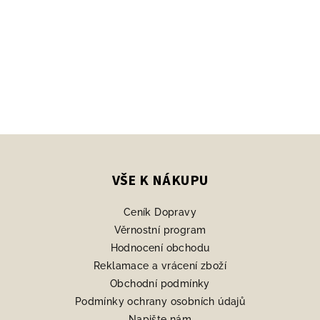
Z
á
p
VŠE K NÁKUPU
a
Ceník Dopravy
t
Věrnostní program
í
Hodnocení obchodu
Reklamace a vrácení zboží
Obchodní podmínky
Podmínky ochrany osobních údajů
Napište nám