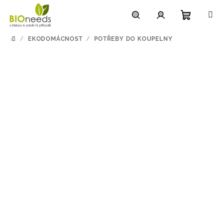
Přejít
na
obsah
Nákupn
Hledat
Přihlášení
/
EKODOMÁCNOST
/
POTŘEBY DO KOUPELNY
DOMŮ
košík