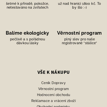
šetrné k přírodě, pokožce,
už nad hranici 1800 kč. To
netestováno na zvířatech
by šlo :-)
Balíme ekologicky
Věrnostní program
pečlivě a s pořádnou
plný slev pro naše
dávkou lásky
registrované “stálice“
Z
á
p
VŠE K NÁKUPU
a
Ceník Dopravy
t
Věrnostní program
í
Hodnocení obchodu
Reklamace a vrácení zboží
Obchodní podmínky