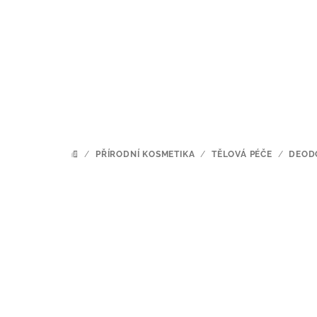
Přejít
na
obsah
/
PŘÍRODNÍ KOSMETIKA
/
TĚLOVÁ PÉČE
/
DEOD
DOMŮ