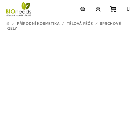
Přejít
na
obsah
Nákupn
Hledat
Přihlášení
/
PŘÍRODNÍ KOSMETIKA
/
TĚLOVÁ PÉČE
/
SPRCHOVÉ
DOMŮ
GELY
košík