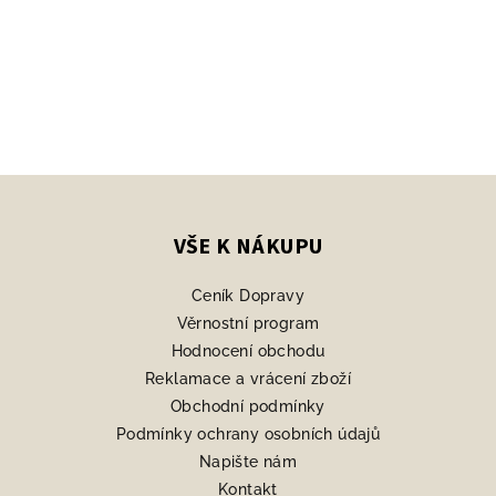
Z
á
p
VŠE K NÁKUPU
a
Ceník Dopravy
t
Věrnostní program
í
Hodnocení obchodu
Reklamace a vrácení zboží
Obchodní podmínky
Podmínky ochrany osobních údajů
Napište nám
Kontakt