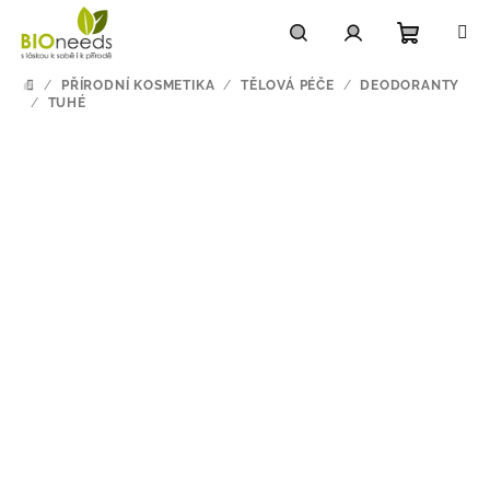
Přejít
na
obsah
Nákupn
Hledat
Přihlášení
/
PŘÍRODNÍ KOSMETIKA
/
TĚLOVÁ PÉČE
/
DEODORANTY
DOMŮ
/
TUHÉ
košík