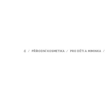
Přejít
na
obsah
/
PŘÍRODNÍ KOSMETIKA
/
PRO DĚTI A MIMINKA
/
DOMŮ