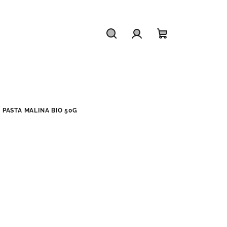
Hledat
Přihlášení
Nákupní
košík
Í PASTA MALINA BIO 50G