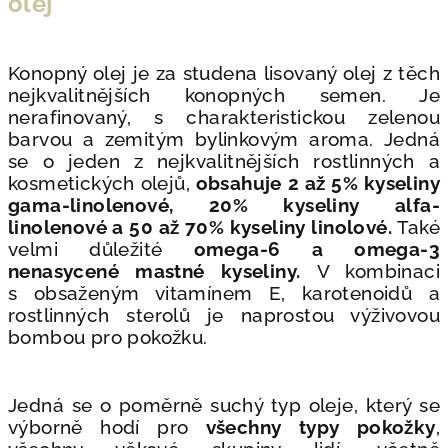
olej
Konopný olej je za studena lisovaný olej z těch
nejkvalitnějších konopných semen. Je
nerafinovaný, s charakteristickou zelenou
barvou a zemitým bylinkovým aroma. Jedná
se o jeden z nejkvalitnějších rostlinných a
kosmetických olejů,
obsahuje 2 až 5% kyseliny
gama-linolenové, 20% kyseliny alfa-
linolenové a 50 až 70% kyseliny linolové.
Také
velmi důležité
omega-6 a omega-3
nenasycené mastné kyseliny.
V kombinaci
s obsaženým vitamínem E, karotenoidů a
rostlinných sterolů je naprostou výživovou
bombou pro pokožku.
Jedná se o poměrně suchý typ oleje, který se
výborně hodí pro
všechny typy pokožky
,