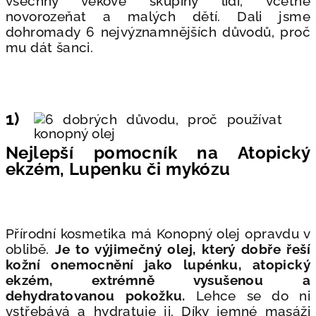
všechny věkové skupiny lidí, včetně
novorozeňat a malých dětí. Dali jsme
dohromady 6 nejvýznamnějších důvodů, proč
mu dát šanci.
1)
Nejlepší pomocník na Atopický
ekzém, Lupenku či mykózu
Přírodní kosmetika má Konopný olej opravdu v
oblibě.
Je to výjimečný olej, který dobře řeší
kožní onemocnění jako lupénku, atopický
ekzém, extrémně vysušenou a
dehydratovanou pokožku.
Lehce se do ni
vstřebává a hydratuje ji. Díky jemné masáži