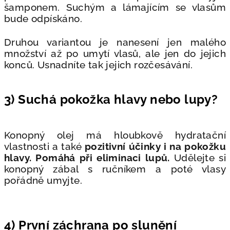
šamponem. Suchým a lámajícím se vlasům
bude odpískáno.
Druhou variantou je nanesení jen malého
množství až po umytí vlasů, ale jen do jejich
konců. Usnadníte tak jejich rozčesávání.
3) Suchá pokožka hlavy nebo lupy?
Konopný olej má hloubkově hydratační
vlastnosti a také
pozitivní účinky i na pokožku
hlavy. Pomáhá při eliminaci lupů.
Udělejte si
konopný zábal s ručníkem a poté vlasy
pořádně umyjte.
4) První záchrana po slunění