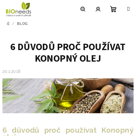
Přejít
na
obsah
Nákupn
Hledat
Přihlášení
/
BLOG
DOMŮ
košík
6 DŮVODŮ PROČ POUŽÍVAT
KONOPNÝ OLEJ
20.1.2018
6 důvodů proč používat Konopný