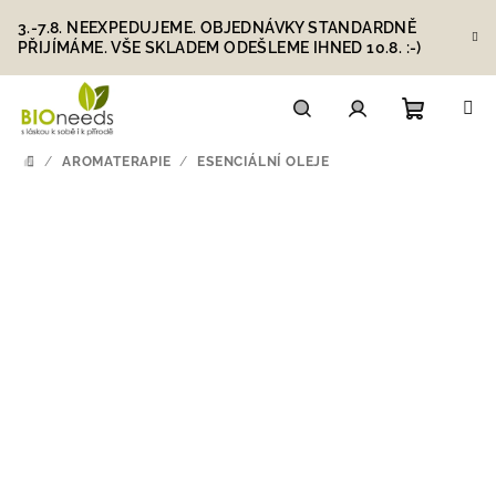
Přejít
3.-7.8. NEEXPEDUJEME. OBJEDNÁVKY STANDARDNĚ
na
PŘIJÍMÁME. VŠE SKLADEM ODEŠLEME IHNED 10.8. :-)
obsah
Nákupn
Hledat
Přihlášení
/
AROMATERAPIE
/
ESENCIÁLNÍ OLEJE
DOMŮ
košík