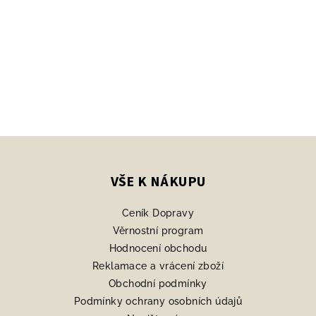
Z
á
p
VŠE K NÁKUPU
a
Ceník Dopravy
t
Věrnostní program
í
Hodnocení obchodu
Reklamace a vrácení zboží
Obchodní podmínky
Podmínky ochrany osobních údajů