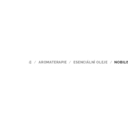
Přejít
na
obsah
/
AROMATERAPIE
/
ESENCIÁLNÍ OLEJE
/
NOBILI
DOMŮ