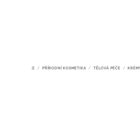
Přejít
na
obsah
/
PŘÍRODNÍ KOSMETIKA
/
TĚLOVÁ PÉČE
/
KRÉM
DOMŮ