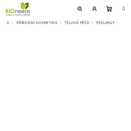
Přejít
na
obsah
Nákupn
Hledat
Přihlášení
/
PŘÍRODNÍ KOSMETIKA
/
TĚLOVÁ PÉČE
/
PEELINGY
DOMŮ
košík