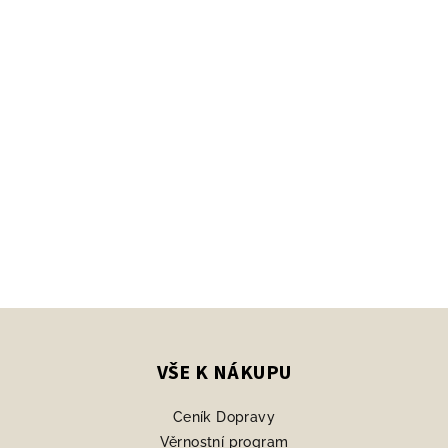
Z
á
p
VŠE K NÁKUPU
a
Ceník Dopravy
t
Věrnostní program