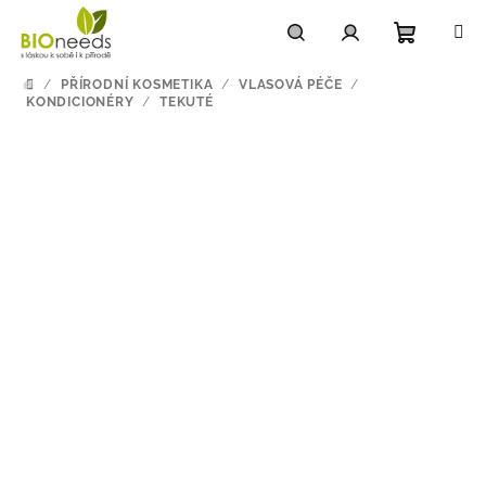
Přejít
na
obsah
Nákupn
Hledat
Přihlášení
/
PŘÍRODNÍ KOSMETIKA
/
VLASOVÁ PÉČE
/
DOMŮ
KONDICIONÉRY
/
TEKUTÉ
košík