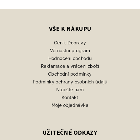
Z
á
p
VŠE K NÁKUPU
a
Ceník Dopravy
t
Věrnostní program
í
Hodnocení obchodu
Reklamace a vrácení zboží
Obchodní podmínky
Podmínky ochrany osobních údajů
Napište nám
Kontakt
Moje objednávka
UŽITEČNÉ ODKAZY