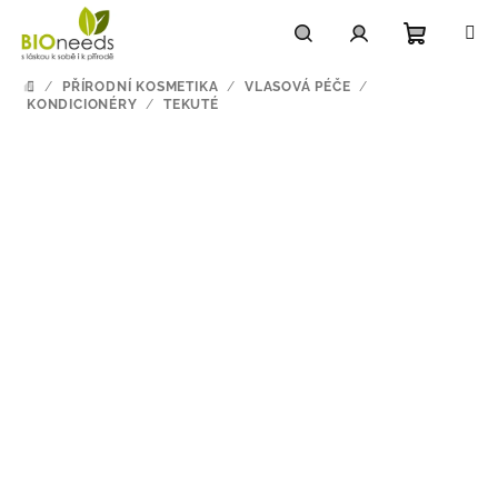
Přejít
na
obsah
Nákupn
Hledat
Přihlášení
/
PŘÍRODNÍ KOSMETIKA
/
VLASOVÁ PÉČE
/
DOMŮ
KONDICIONÉRY
/
TEKUTÉ
košík