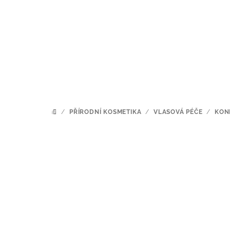
Přejít
na
obsah
/
PŘÍRODNÍ KOSMETIKA
/
VLASOVÁ PÉČE
/
KON
DOMŮ