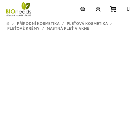
Přejít
na
obsah
Nákupn
Hledat
Přihlášení
/
PŘÍRODNÍ KOSMETIKA
/
PLEŤOVÁ KOSMETIKA
/
DOMŮ
PLEŤOVÉ KRÉMY
/
MASTNÁ PLEŤ A AKNÉ
košík