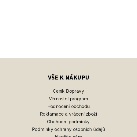
Z
á
p
VŠE K NÁKUPU
a
Ceník Dopravy
t
Věrnostní program
í
Hodnocení obchodu
Reklamace a vrácení zboží
Obchodní podmínky
Podmínky ochrany osobních údajů