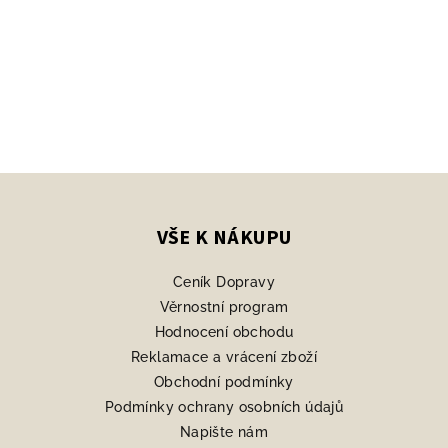
Z
á
p
VŠE K NÁKUPU
a
Ceník Dopravy
t
Věrnostní program
í
Hodnocení obchodu
Reklamace a vrácení zboží
Obchodní podmínky
Podmínky ochrany osobních údajů
Napište nám