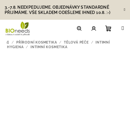
Přejít
3.-7.8. NEEXPEDUJEME. OBJEDNÁVKY STANDARDNĚ
na
PŘIJÍMÁME. VŠE SKLADEM ODEŠLEME IHNED 10.8. :-)
obsah
Nákupn
Hledat
Přihlášení
/
PŘÍRODNÍ KOSMETIKA
/
TĚLOVÁ PÉČE
/
INTIMNÍ
DOMŮ
HYGIENA
/
INTIMNÍ KOSMETIKA
košík