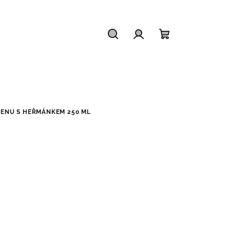
Hledat
Přihlášení
Nákupní
košík
IENU S HEŘMÁNKEM 250 ML