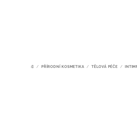
Přejít
na
obsah
/
PŘÍRODNÍ KOSMETIKA
/
TĚLOVÁ PÉČE
/
INTIM
DOMŮ