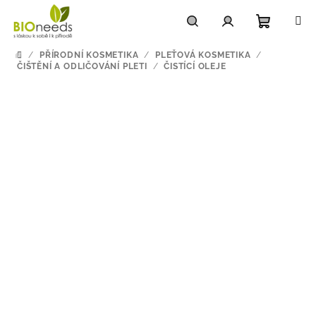
Přejít
na
obsah
Nákupn
Hledat
Přihlášení
/
PŘÍRODNÍ KOSMETIKA
/
PLEŤOVÁ KOSMETIKA
/
DOMŮ
ČIŠTĚNÍ A ODLIČOVÁNÍ PLETI
/
ČISTÍCÍ OLEJE
košík