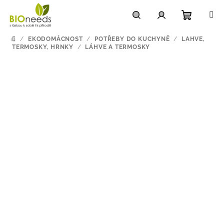
Přejít
na
obsah
Nákupn
Hledat
Přihlášení
/
EKODOMÁCNOST
/
POTŘEBY DO KUCHYNĚ
/
LAHVE,
DOMŮ
TERMOSKY, HRNKY
/
LÁHVE A TERMOSKY
košík