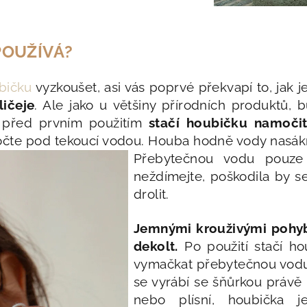
POUŽÍVÁ?
bičku
vyzkoušet, asi vás poprvé překvapí to, jak j
ličeje
. Ale jako u většiny přírodních produktů, 
 před prvním použitím
stačí houbičku namoči
močte pod tekoucí vodou. Houba hodně vody nasá
Přebytečnou vodu pouze 
neždímejte, poškodila by s
drolit.
Jemnými krouživými pohyby
dekolt.
Po použití stačí ho
vymačkat přebytečnou vodu 
se vyrábí se šňůrkou právě 
nebo plísní, houbička 