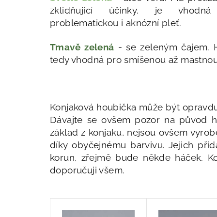
zklidňující účinky, je vhodn
problematickou i aknózní pleť.
Tmavě zelená
- se zeleným čajem. Hl
tedy vhodná pro smíšenou až mastnou
Konjaková houbička může být opravdu 
Dávajte se ovšem pozor na původ houb
základ z konjaku, nejsou ovšem vyrobe
díky obyčejnému barvivu. Jejich přid
korun, zřejmě bude někde háček. Ko
doporučuji všem.