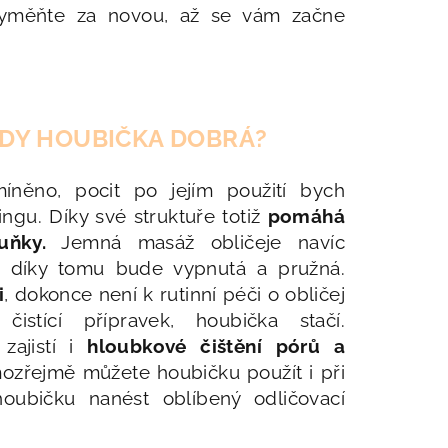
u vyměňte za novou, až se vám začne
EDY HOUBIČKA DOBRÁ?
míněno, pocit po jejím použití bych
ingu. Díky své struktuře totiž
pomáhá
uňky.
Jemná masáž obličeje navíc
ť díky tomu bude vypnutá a pružná.
i
, dokonce není k rutinní péči o obličej
istící přípravek, houbička stačí.
zajistí i
hloubkové čištění pórů a
ozřejmě můžete houbičku použít i při
houbičku nanést oblíbený odličovací