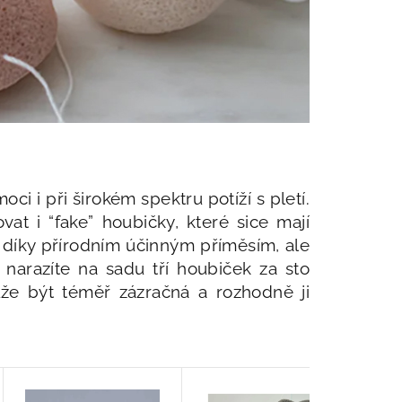
i při širokém spektru potíží s pletí.
at i “fake” houbičky, které sice mají
í díky přírodním účinným příměsím, ale
 narazíte na sadu tří houbiček za sto
že být téměř zázračná a rozhodně ji