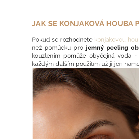
JAK SE KONJAKOVÁ HOUBA 
Pokud se rozhodnete
konjakovou hou
než pomůcku pro
jemný peeling ob
kouzlením pomůže obyčejná voda -
každým dalším použitím už ji jen na