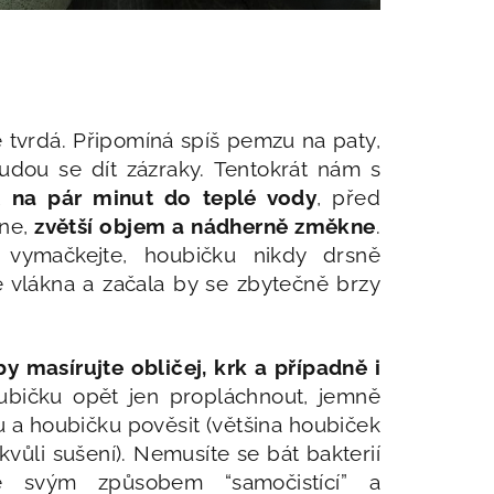
e tvrdá. Připomíná spíš pemzu na paty,
budou se dít zázraky. Tentokrát nám s
t na pár minut do teplé vody
, před
kne,
zvětší objem a nádherně změkne
.
vymačkejte, houbičku nikdy drsně
e vlákna a začala by se zbytečně brzy
 masírujte obličej, krk a případně i
ubičku opět jen propláchnout, jemně
a houbičku pověsit (většina houbiček
kvůli sušení). Nemusíte se bát bakterií
je svým způsobem “samočistící” a