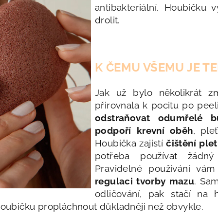
antibakteriální. Houbičk
drolit.
K ČEMU VŠEMU JE T
Jak už bylo několikrát z
přirovnala k pocitu po peel
odstraňovat odumřelé b
podpoří krevní oběh
, ple
Houbička zajistí
čištění plet
potřeba používat žádný č
Pravidelné používání vám 
regulaci tvorby mazu
. Sam
odličování, pak stačí na 
ubičku propláchnout důkladněji než obvykle.