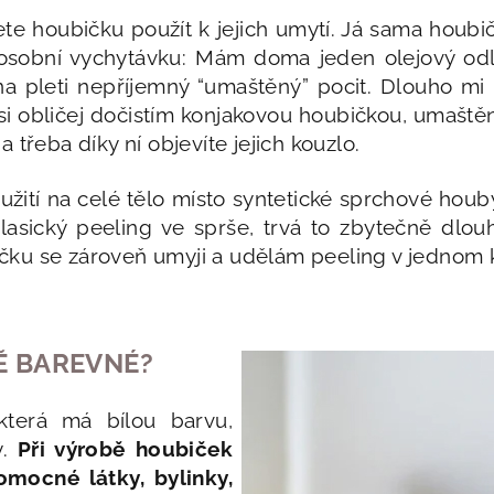
te houbičku použít k jejich umytí. Já sama hou
 osobní vychytávku: Mám doma jeden olejový odl
a pleti nepříjemný “umaštěný” pocit. Dlouho mi pr
i obličej dočistím konjakovou houbičkou, umaštěn
třeba díky ní objevíte jejich kouzlo.
užití na celé tělo místo syntetické sprchové houb
asický peeling ve sprše, trvá to zbytečně dlouh
čku se zároveň umyji a udělám peeling v jednom 
NĚ BAREVNÉ?
která má bílou barvu,
y.
Při výrobě houbiček
mocné látky, bylinky,