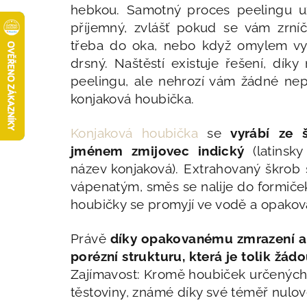
hebkou. Samotný proces peelingu 
příjemný, zvlášť pokud se vám zrní
třeba do oka, nebo když omylem vybe
drsný. Naštěstí existuje řešení, dík
peelingu, ale nehrozí vám žádné nep
konjaková houbička.
Konjaková houbička
se
vyrábí ze 
jménem zmijovec indický
(latinsk
název konjaková). Extrahovaný škrob
vápenatým, směs se nalije do formiček
houbičky se promyjí ve vodě a opakov
Právě
díky opakovanému zmrazení a r
porézní strukturu, která je tolik žád
Zajímavost: Kromě houbiček určených k
těstoviny, známé díky své téměř nulov