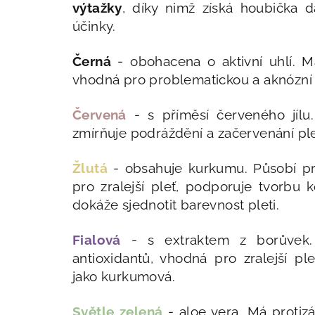
výtažky
, díky nimž získá houbička da
účinky.
Černá
- obohacena o aktivní uhlí. Má 
vhodná pro problematickou a aknózní 
Červená
- s příměsí červeného jílu.
zmírňuje podráždění a začervenání ple
Žlutá
- obsahuje kurkumu. Působí pro
pro zralejší pleť, podporuje tvorbu 
dokáže sjednotit barevnost pleti.
Fialová
- s extraktem z borůvek. 
antioxidantů, vhodná pro zralejší p
jako kurkumová.
Světle zelená
- aloe vera. Má protizán