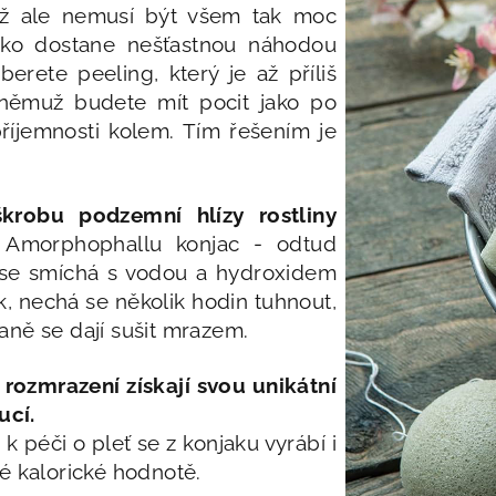
už ale nemusí být všem tak moc
čko dostane nešťastnou náhodou
rete peeling, který je až příliš
y němuž budete mít pocit jako po
říjemnosti kolem. Tím řešením je
škrobu podzemní hlízy rostliny
y Amorphophallu konjac - odtud
 se smíchá s vodou a hydroxidem
, nechá se několik hodin tuhnout,
aně se dají sušit mrazem.
ozmrazení získají svou unikátní
oucí.
 péči o pleť se z konjaku vyrábí i
é kalorické hodnotě.