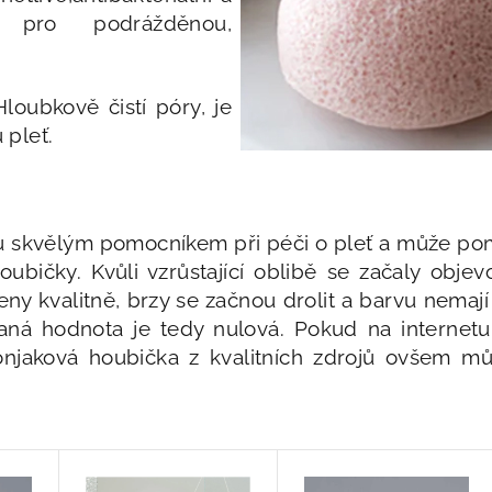
á pro podrážděnou,
oubkově čistí póry, je
 pleť.
skvělým pomocníkem při péči o pleť a může pomoci 
ičky. Kvůli vzrůstající oblibě se začaly objevov
ny kvalitně, brzy se začnou drolit a barvu nemaj
aná hodnota je tedy nulová. Pokud na internetu
njaková houbička z kvalitních zdrojů ovšem mů