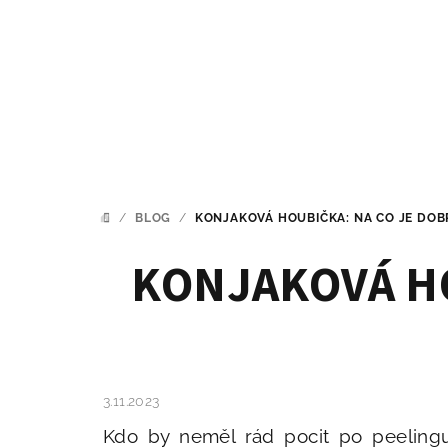
Přejít
na
obsah
/
BLOG
/
KONJAKOVÁ HOUBIČKA: NA CO JE DOBR
DOMŮ
KONJAKOVÁ HO
3.11.2023
Kdo by neměl rád pocit po peeling