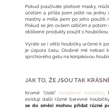
Pokud používáte pleťové masky, může
účelům a přišla jsem ještě na jednu
mastný a měla jsem po jeho použití n
Pokud se jím ovšem odlíčím a potom s
oblíbené produkty použít s houbičkou a 
Vyrábí se i větší houbičky určené k po
je úspora času. Osobně mě nebaví kl
sprchového gelu na konjakovou houbi
JAK TO, ŽE JSOU TAK KRÁS
Kromě “čisté”
konjakové houbičky
, 
existují další různě barevné houbičk
se do směsi mohou přidat různé po