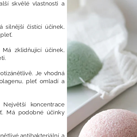
lší skvělé vlastnosti a
silnější čistící účinek,
pleť.
 Má zklidňující účinek,
ti.
tizánětlivě. Je vhodná
kolagenu, pleť omladí a
Největší koncentrace
leť. Má podobné účinky
ětlivé,antibakteriální a