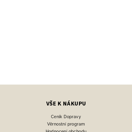
Z
á
p
VŠE K NÁKUPU
a
Ceník Dopravy
t
Věrnostní program
í
Hodnocení obchodu