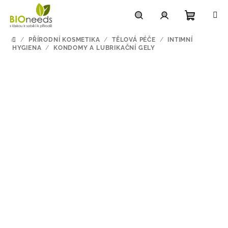
Přejít
na
obsah
Nákupn
Hledat
Přihlášení
/
PŘÍRODNÍ KOSMETIKA
/
TĚLOVÁ PÉČE
/
INTIMNÍ
DOMŮ
HYGIENA
/
KONDOMY A LUBRIKAČNÍ GELY
košík