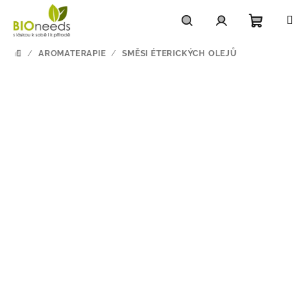
Přejít
na
obsah
Nákupn
Hledat
Přihlášení
/
AROMATERAPIE
/
SMĚSI ÉTERICKÝCH OLEJŮ
DOMŮ
košík