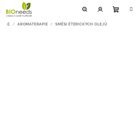
Přejít
na
obsah
Nákupn
Hledat
Přihlášení
/
AROMATERAPIE
/
SMĚSI ÉTERICKÝCH OLEJŮ
DOMŮ
košík