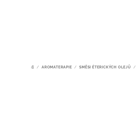
Přejít
na
obsah
/
AROMATERAPIE
/
SMĚSI ÉTERICKÝCH OLEJŮ
/
DOMŮ