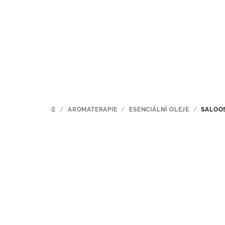
Přejít
na
obsah
/
AROMATERAPIE
/
ESENCIÁLNÍ OLEJE
/
SALOO
DOMŮ