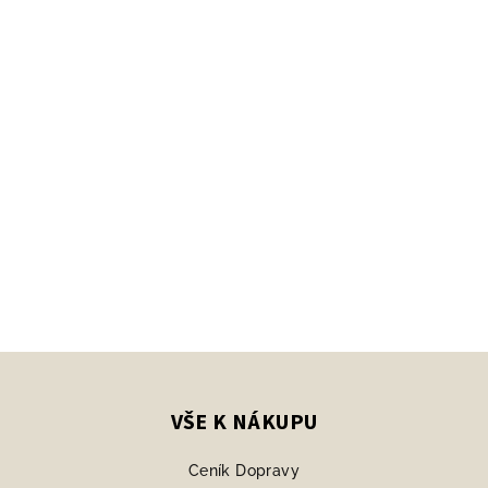
Z
á
p
VŠE K NÁKUPU
a
Ceník Dopravy
t