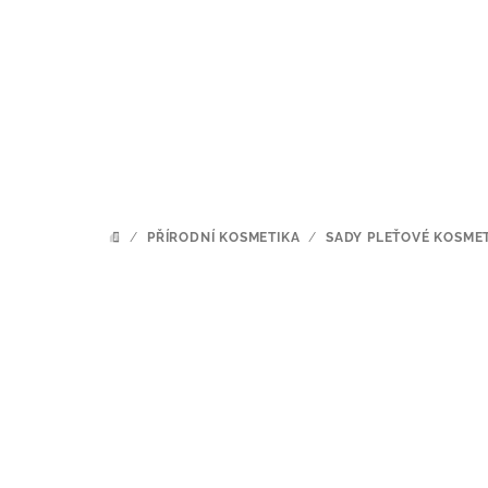
Přejít
na
obsah
/
PŘÍRODNÍ KOSMETIKA
/
SADY PLEŤOVÉ KOSME
DOMŮ