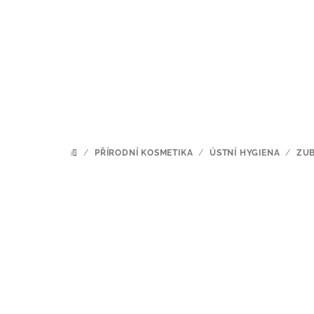
Přejít
na
obsah
/
PŘÍRODNÍ KOSMETIKA
/
ÚSTNÍ HYGIENA
/
ZUB
DOMŮ