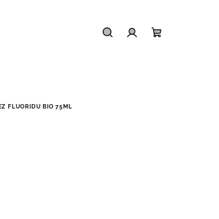
Hledat
Přihlášení
Nákupní
košík
EZ FLUORIDU BIO 75ML