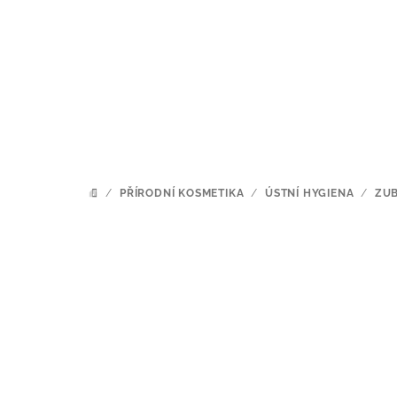
Přejít
na
obsah
/
PŘÍRODNÍ KOSMETIKA
/
ÚSTNÍ HYGIENA
/
ZUB
DOMŮ