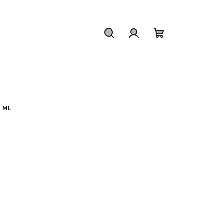
Hledat
Přihlášení
Nákupní
košík
5 ML