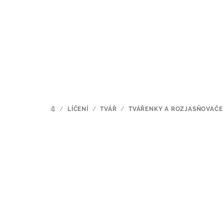
Přejít
na
obsah
/
LÍČENÍ
/
TVÁŘ
/
TVÁŘENKY A ROZJASŇOVAČE
DOMŮ