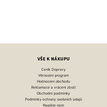
Z
á
p
VŠE K NÁKUPU
a
Ceník Dopravy
t
Věrnostní program
í
Hodnocení obchodu
Reklamace a vrácení zboží
Obchodní podmínky
Podmínky ochrany osobních údajů
Napište nám