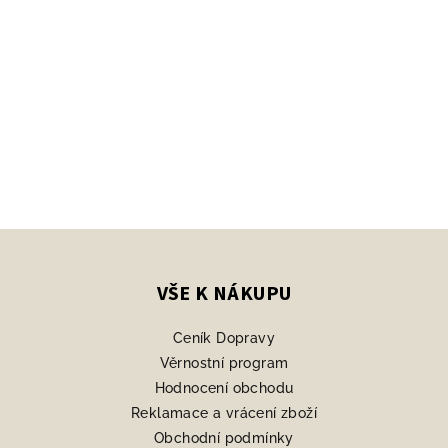
Z
á
p
VŠE K NÁKUPU
a
Ceník Dopravy
t
Věrnostní program
í
Hodnocení obchodu
Reklamace a vrácení zboží
Obchodní podmínky