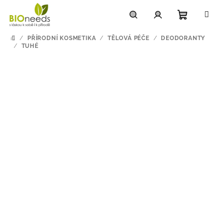
Přejít
na
obsah
Nákupn
Hledat
Přihlášení
/
PŘÍRODNÍ KOSMETIKA
/
TĚLOVÁ PÉČE
/
DEODORANTY
DOMŮ
/
TUHÉ
košík