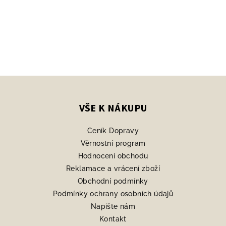
Z
á
p
VŠE K NÁKUPU
a
Ceník Dopravy
t
Věrnostní program
í
Hodnocení obchodu
Reklamace a vrácení zboží
Obchodní podmínky
Podmínky ochrany osobních údajů
Napište nám
Kontakt