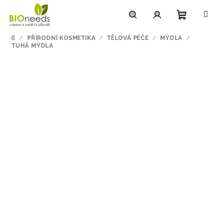
Přejít
na
obsah
Nákupn
Hledat
Přihlášení
/
PŘÍRODNÍ KOSMETIKA
/
TĚLOVÁ PÉČE
/
MÝDLA
/
DOMŮ
TUHÁ MÝDLA
košík