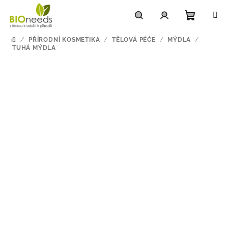
Přejít
na
obsah
Nákupn
Hledat
Přihlášení
/
PŘÍRODNÍ KOSMETIKA
/
TĚLOVÁ PÉČE
/
MÝDLA
/
DOMŮ
TUHÁ MÝDLA
košík