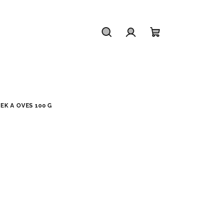
Hledat
Přihlášení
Nákupní
košík
EK A OVES 100 G