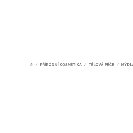
Přejít
na
obsah
/
PŘÍRODNÍ KOSMETIKA
/
TĚLOVÁ PÉČE
/
MÝDL
DOMŮ