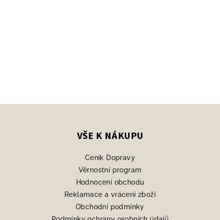
Z
á
p
VŠE K NÁKUPU
a
Ceník Dopravy
t
Věrnostní program
í
Hodnocení obchodu
Reklamace a vrácení zboží
Obchodní podmínky
Podmínky ochrany osobních údajů