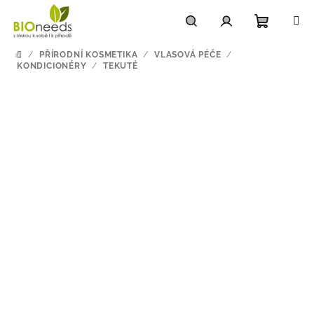
Přejít
na
obsah
Nákupn
Hledat
Přihlášení
/
PŘÍRODNÍ KOSMETIKA
/
VLASOVÁ PÉČE
/
DOMŮ
KONDICIONÉRY
/
TEKUTÉ
košík