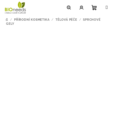
Přejít
na
obsah
Nákupn
Hledat
Přihlášení
/
PŘÍRODNÍ KOSMETIKA
/
TĚLOVÁ PÉČE
/
SPRCHOVÉ
DOMŮ
GELY
košík