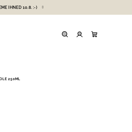
 IHNED 10.8. :-)
Hledat
Přihlášení
Nákupní
košík
OLE 250ML