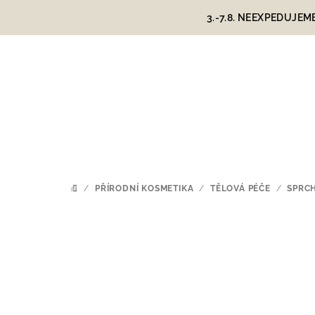
Přejít
3.-7.8. NEEXPEDUJEM
na
obsah
/
PŘÍRODNÍ KOSMETIKA
/
TĚLOVÁ PÉČE
/
SPRC
DOMŮ