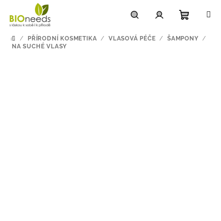
Přejít
na
obsah
Nákupn
Hledat
Přihlášení
/
PŘÍRODNÍ KOSMETIKA
/
VLASOVÁ PÉČE
/
ŠAMPONY
/
DOMŮ
NA SUCHÉ VLASY
košík