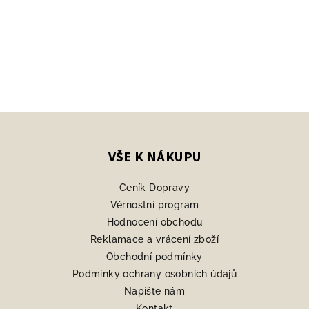
Z
á
p
VŠE K NÁKUPU
a
Ceník Dopravy
t
Věrnostní program
í
Hodnocení obchodu
Reklamace a vrácení zboží
Obchodní podmínky
Podmínky ochrany osobních údajů
Napište nám
Kontakt