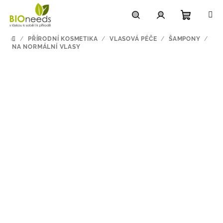
Přejít
na
obsah
Nákupn
Hledat
Přihlášení
/
PŘÍRODNÍ KOSMETIKA
/
VLASOVÁ PÉČE
/
ŠAMPONY
/
DOMŮ
NA NORMÁLNÍ VLASY
košík