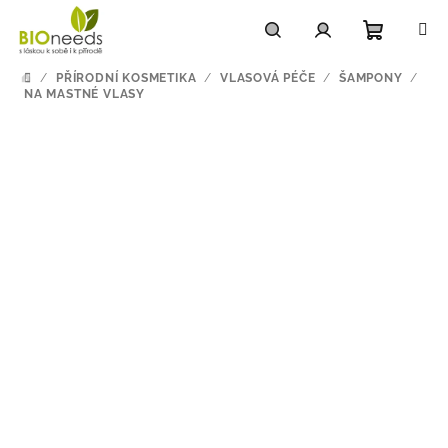
Přejít
na
obsah
Nákupn
Hledat
Přihlášení
/
PŘÍRODNÍ KOSMETIKA
/
VLASOVÁ PÉČE
/
ŠAMPONY
/
DOMŮ
NA MASTNÉ VLASY
košík