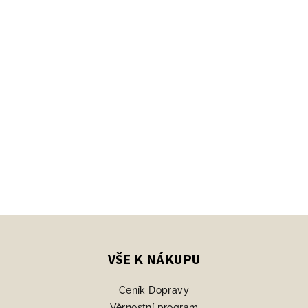
Z
á
p
VŠE K NÁKUPU
a
Ceník Dopravy
t
Věrnostní program